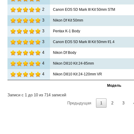
2
Canon EOS 5D Mark III Kit 50mm STM
3
Nikon Df Kit 50mm
3
Pentax K-1 Body
3
Canon EOS 5D Mark III Kit 50mm f/1.4
4
Nikon Df Body
4
Nikon D810 Kit 24-85mm
4
Nikon D810 Kit 24-120mm VR
Модель
Записи с 1 до 10 из 714 записей
Предыдущая
1
2
3