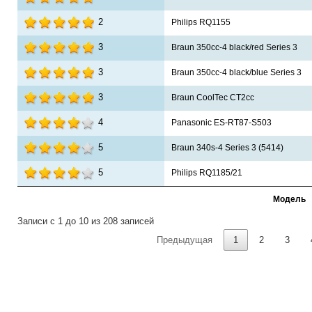
2
Philips RQ1155
3
Braun 350cc-4 black/red Series 3
3
Braun 350cc-4 black/blue Series 3
3
Braun CoolTec CT2cc
4
Panasonic ES-RT87-S503
5
Braun 340s-4 Series 3 (5414)
5
Philips RQ1185/21
Модель
Записи с 1 до 10 из 208 записей
Предыдущая
1
2
3