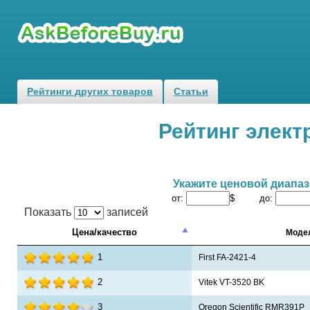
Рейтинги других товаров
Статьи
Рейтинг элект
Укажите ценовой диапа
от:
$ до:
Показать
записей
Цена/качество
Моде
1
First FA-2421-4
2
Vitek VT-3520 BK
3
Oregon Scientific RMR391P