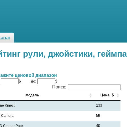
татьи
йтинг рули, джойстики, геймп
кажите ценовой диапазон
:
$ до:
$
Поиск:
Цена, $
Модель
133
ne Kinect
59
n Camera
40
FD Cougar Pack