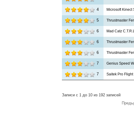
4
Microsoft Kinect
5
Thrustmaster Fer
6
Mad Catz C.T.R
6
Thrustmaster Fer
6
Thrustmaster Ferr
7
Genius Speed W
7
Saitek Pro Fligh
Записи с 1 до 10 из 192 записей
Преды