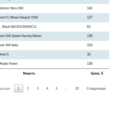
141
 Sensor Xbox 360
127
rari F1 Wheel Integral T500
61
.L. Black (MCB3226600C2)
136
rari 458 Spider Racing Wheel
153
ari 458 Italia
32
heel 5
130
t Radio Panel
Цена, $
Модель
дущая
1
2
3
4
5
…
20
Следующая