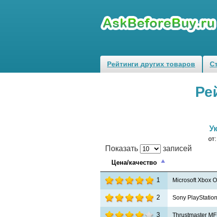
Рейтинги других товаров
С
Ре
У
от
Показать
записей
Цена/качество
1
Microsoft Xbox O
2
Sony PlayStatio
3
Thrustmaster M