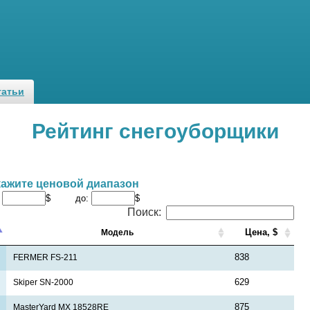
татьи
Рейтинг снегоуборщики
кажите ценовой диапазон
:
$ до:
$
Поиск:
Цена, $
Модель
838
FERMER FS-211
629
Skiper SN-2000
875
MasterYard MX 18528RE