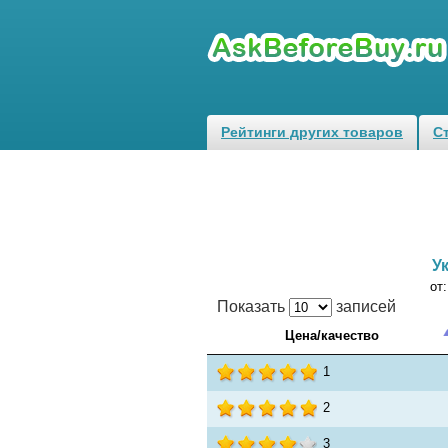
Рейтинги других товаров
С
У
от
Показать
записей
Цена/качество
1
2
3