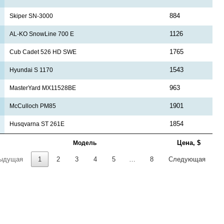
884
Skiper SN-3000
1126
AL-KO SnowLine 700 E
1765
Cub Cadet 526 HD SWE
1543
Hyundai S 1170
963
MasterYard MX11528BE
1901
McCulloch PM85
1854
Husqvarna ST 261E
Цена, $
Модель
ыдущая
1
2
3
4
5
…
8
Следующая