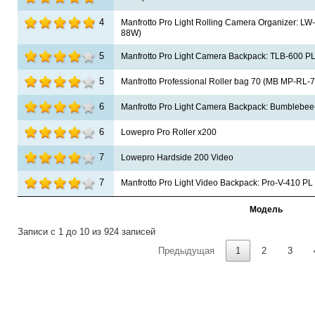
4
Manfrotto Pro Light Rolling Camera Organizer: L
88W)
5
Manfrotto Pro Light Camera Backpack: TLB-600 P
5
Manfrotto Professional Roller bag 70 (MB MP-RL-
6
Manfrotto Pro Light Camera Backpack: Bumblebee
6
Lowepro Pro Roller x200
7
Lowepro Hardside 200 Video
7
Manfrotto Pro Light Video Backpack: Pro-V-410 P
Модель
Записи с 1 до 10 из 924 записей
Предыдущая
1
2
3