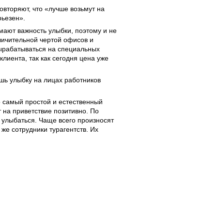
овторяют, что «лучше возьмут на
рьезен».
мают важность улыбки, поэтому и не
личительной чертой офисов и
ырабатываться на специальных
лиента, так как сегодня цена уже
шь улыбку на лицах работников
о самый простой и естественный
 на приветствие позитивно. По
 улыбаться. Чаще всего произносят
же сотрудники турагентств. Их