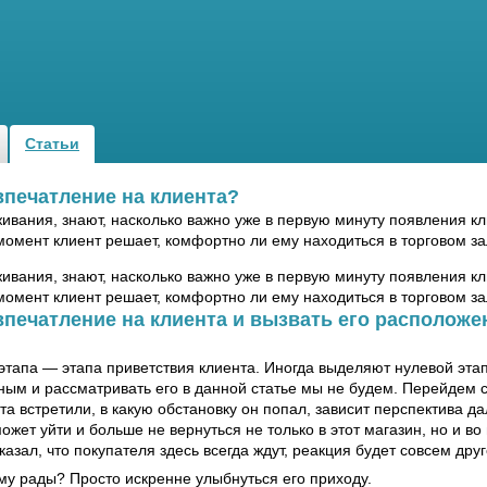
Статьи
впечатление на клиента?
живания, знают, насколько важно уже в первую минуту появления к
 момент клиент решает, комфортно ли ему находиться в торговом за
живания, знают, насколько важно уже в первую минуту появления к
 момент клиент решает, комфортно ли ему находиться в торговом за
впечатление на клиента и вызвать его расположе
этапа — этапа приветствия клиента. Иногда выделяют нулевой эта
ьным и рассматривать его в данной статье мы не будем. Перейдем 
нта встретили, в какую обстановку он попал, зависит перспектива д
жет уйти и больше не вернуться не только в этот магазин, но и во
зал, что покупателя здесь всегда ждут, реакция будет совсем друг
ему рады? Просто искренне улыбнуться его приходу.