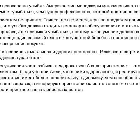
в основана на улыбке. Американские менеджеры магазинов часто п
 умеет улыбаться, чем суперпрофессионала, который постоянно се
 клиентам не принято. Точнее, не все менеджеры по продажам пони
, что улыбка должна входить в стандарты обслуживания и стать от
продавцы не привыкли улыбаться, поэтому такое умение должно в
то еще один весомый плюс в конкурентной борьбе за постоянного к
 совершения покупки.
в ювелирных магазинах и дорогих ресторанах. Реже всего встрети
удников турагентств.
луживания часто забывают здороваться. А ведь приветствие — эт
лиентом. Люди уже привыкли, что с ними здороваются, и реагируют
риветствие имеет более положительную динамику, чем способность
автозаправок, а игнорируют приветствие клиентов опять же все те 
вести приятное впечатление на клиентов.