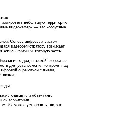
овые.
нтролировать небольшую территорию.
говые видеокамеры — это корпусные
орией. Основу цифровых систем
даря видеорегистратору возникает
 запись картинки, которую затем
ирования кадра, высокой скоростью
ости для установления контроля над
цифровой обработкой сигнала,
стиками.
 виды:
ися людьми или объектами.
шой территории.
м. Их можно установить так, что