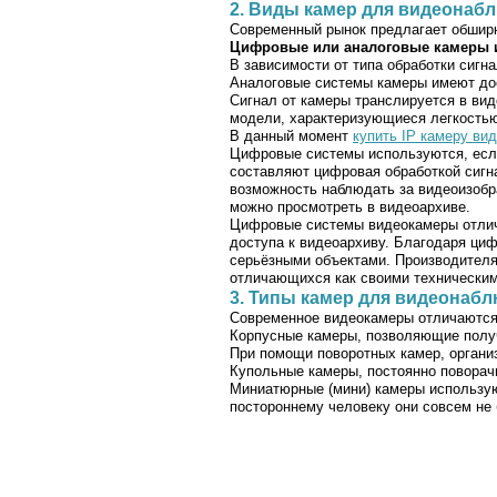
2. Виды камер для видеонаб
Современный рынок предлагает обширн
Цифровые или аналоговые камеры и
В зависимости от типа обработки сиг
Аналоговые системы камеры имеют дос
Сигнал от камеры транслируется в ви
модели, характеризующиеся легкость
В данный момент
купить IP камеру ви
Цифровые системы используются, если
составляют цифровая обработкой сигн
возможность наблюдать за видеоизобра
можно просмотреть в видеоархиве.
Цифровые системы видеокамеры отлич
доступа к видеоархиву. Благодаря ци
серьёзными объектами. Производителя
отличающихся как своими техническим
3. Типы камер для видеонаб
Современное видеокамеры отличаются 
Корпусные камеры, позволяющие получ
При помощи поворотных камер, орган
Купольные камеры, постоянно поворач
Миниатюрные (мини) камеры использую
постороннему человеку они совсем не 