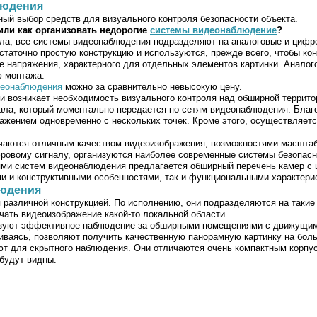
людения
ый выбор средств для визуального контроля безопасности объекта.
ли как организовать недорогие
системы видеонаблюдение
?
нала, все системы видеонаблюдения подразделяют на аналоговые и цифр
таточно простую конструкцию и используются, прежде всего, чтобы ко
де напряжения, характерного для отдельных элементов картинки. Анало
ю монтажа.
деонаблюдения
можно за сравнительно невысокую цену.
 возникает необходимость визуального контроля над обширной террит
ала, который моментально передается по сетям видеонаблюдения. Благо
жением одновременно с нескольких точек. Кроме этого, осуществляется
аются отличным качеством видеоизображения, возможностями масштаб
фровому сигналу, организуются наиболее современные системы безопасн
ми систем видеонаблюдения предлагается обширный перечень камер с 
и и конструктивными особенностями, так и функциональными характери
людения
различной конструкцией. По исполнению, они подразделяются на такие
ать видеоизображение какой-то локальной области.
изуют эффективное наблюдение за обширными помещениями с движущим
иваясь, позволяют получить качественную панорамную картинку на боль
т для скрытного наблюдения. Они отличаются очень компактным корпусо
будут видны.